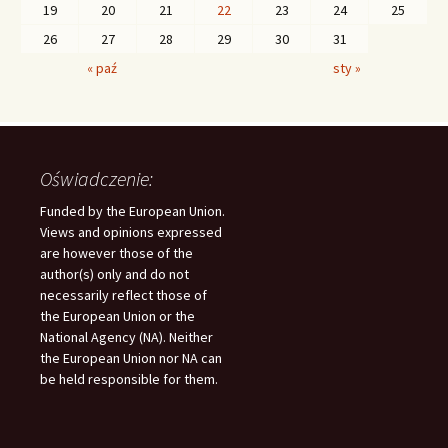
19
20
21
22
23
24
25
26
27
28
29
30
31
« paź
sty »
Oświadczenie:
Funded by the European Union.
Views and opinions expressed
are however those of the
author(s) only and do not
necessarily reflect those of
the European Union or the
National Agency (NA). Neither
the European Union nor NA can
be held responsible for them.