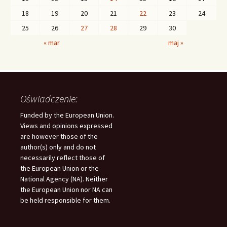
18
19
20
21
22
23
24
25
26
27
28
29
30
« mar
maj »
Oświadczenie:
Funded by the European Union.
Views and opinions expressed
are however those of the
author(s) only and do not
necessarily reflect those of
the European Union or the
National Agency (NA). Neither
the European Union nor NA can
be held responsible for them.